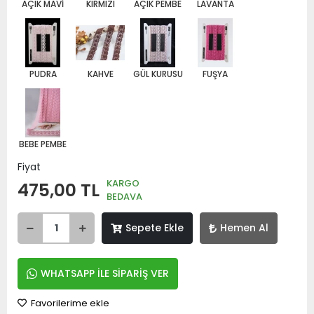
AÇIK MAVİ
KIRMIZI
AÇIK PEMBE
LAVANTA
PUDRA
KAHVE
GÜL KURUSU
FUŞYA
BEBE PEMBE
Fiyat
KARGO
475,00 TL
BEDAVA
Sepete Ekle
Hemen Al
WHATSAPP İLE SİPARİŞ VER
Favorilerime ekle