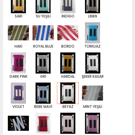
SARI
SU YEŞİLİ
İNDİGO
LİNEN
HAKİ
ROYAL BLUE
BORDO
TÜRKUAZ
DARK PİNK
GRİ
HARDAL
ŞEKER KASAR
VİOLET
BEBE MAVİ
BEYAZ
MİNT YEŞİLİ