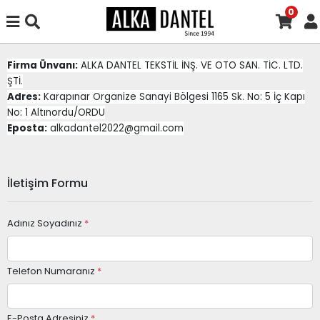
0
Firma Ünvanı:
ALKA DANTEL TEKSTİL İNŞ. VE OTO SAN. TİC. LTD.
ŞTİ.
Adres:
Karapınar Organize Sanayi Bölgesi 1165 Sk. No: 5 İç Kapı
No: 1 Altınordu/ORDU
Eposta:
alkadantel2022@gmail.com
İletişim Formu
Adınız Soyadınız
*
Telefon Numaranız
*
E-Posta Adresiniz
*