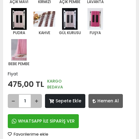
AÇIK MAVİ
KIRMIZI
AÇIK PEMBE
LAVANTA
PUDRA
KAHVE
GÜL KURUSU
FUŞYA
BEBE PEMBE
Fiyat
KARGO
475,00 TL
BEDAVA
Sepete Ekle
Hemen Al
WHATSAPP İLE SİPARİŞ VER
Favorilerime ekle