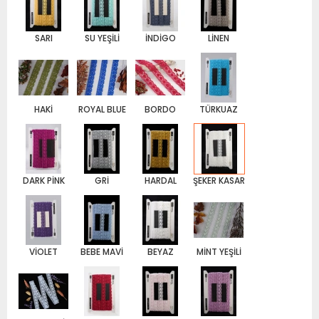
SARI
SU YEŞİLİ
İNDİGO
LİNEN
HAKİ
ROYAL BLUE
BORDO
TÜRKUAZ
DARK PİNK
GRİ
HARDAL
ŞEKER KASAR
VİOLET
BEBE MAVİ
BEYAZ
MİNT YEŞİLİ