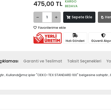
KARGO
475,00 TL
BEDAVA
Sepete Ekle
He
Favorilerime ekle
Hızlı Gönderi
Güvenli Alışv
çıklaması
Garanti ve Teslimat
Taksit Seçenekleri
Yo
miştir.; Kullandığımız ipler "OEKO-TEX STANDARD 100" belgesine sahipt