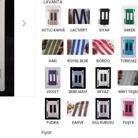
: LAVANTA
SÜTLÜ KAHVE
LACİVERT
SİYAH
GREEN
HAKİ
ROYAL BLUE
BORDO
TÜRKUAZ
VİOLET
BEBE MAVİ
BEYAZ
MİNT YEŞİL
PUDRA
KAHVE
GÜL KURUSU
FUŞYA
Fiyat