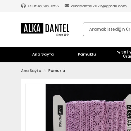
+905426823255
alkadantel2022@gmail.com
% 30 İn
Ana Sayfa
Pamuklu
Ürü
Ana Sayfa
Pamuklu