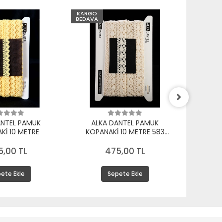
KARGO
KARGO
BEDAVA
BEDAVA
ANTEL PAMUK
ALKA DANTEL PAMUK
ALK
Kİ 10 METRE
KOPANAKİ 10 METRE 583
KOPA
PAMUK KREM
5,00 TL
475,00 TL
ete Ekle
Sepete Ekle