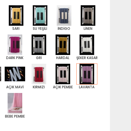
SARI
SU YEŞİLİ
İNDİGO
LİNEN
DARK PİNK
GRİ
HARDAL
ŞEKER KASAR
İ
AÇIK MAVİ
KIRMIZI
AÇIK PEMBE
LAVANTA
BEBE PEMBE