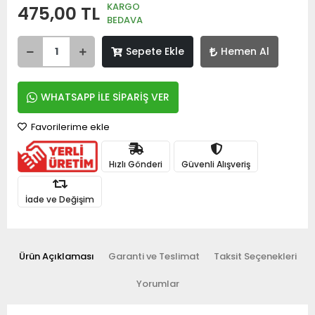
KARGO
475,00 TL
BEDAVA
Sepete Ekle
Hemen Al
WHATSAPP İLE SİPARİŞ VER
Favorilerime ekle
Hızlı Gönderi
Güvenli Alışveriş
İade ve Değişim
Ürün Açıklaması
Garanti ve Teslimat
Taksit Seçenekleri
Yorumlar