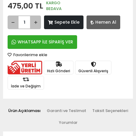
KARGO
475,00 TL
BEDAVA
Sepete Ekle
Hemen Al
WHATSAPP İLE SİPARİŞ VER
Favorilerime ekle
Hızlı Gönderi
Güvenli Alışveriş
İade ve Değişim
Ürün Açıklaması
Garanti ve Teslimat
Taksit Seçenekleri
Yorumlar