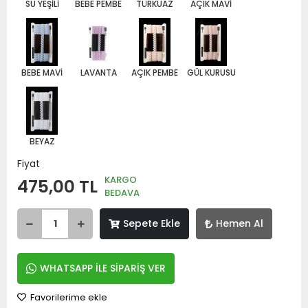
SU YEŞİLİ
BEBE PEMBE
TÜRKUAZ
AÇIK MAVİ
BEBE MAVİ
LAVANTA
AÇIK PEMBE
GÜL KURUSU
BEYAZ
Fiyat
KARGO
475,00 TL
BEDAVA
Sepete Ekle
Hemen Al
WHATSAPP İLE SİPARİŞ VER
Favorilerime ekle