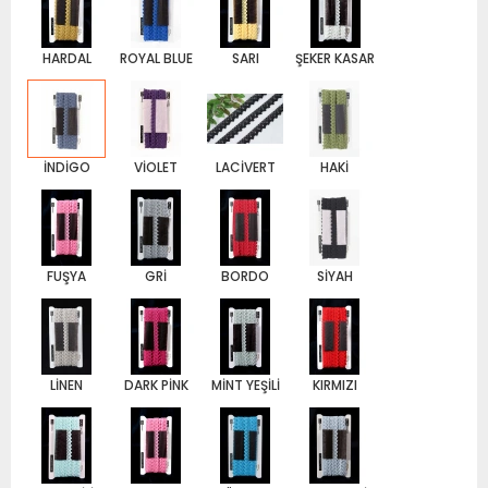
HARDAL
ROYAL BLUE
SARI
ŞEKER KASAR
İNDİGO
VİOLET
LACİVERT
HAKİ
FUŞYA
GRİ
BORDO
SİYAH
LİNEN
DARK PİNK
MİNT YEŞİLİ
KIRMIZI