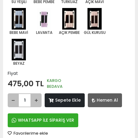
SU YEŞİLİ
BEBE PEMBE
TÜRKUAZ
AÇIK MAVİ
BEBE MAVİ
LAVANTA
AÇIK PEMBE
GÜL KURUSU
BEYAZ
Fiyat
KARGO
475,00 TL
BEDAVA
Sepete Ekle
Hemen Al
WHATSAPP İLE SİPARİŞ VER
Favorilerime ekle