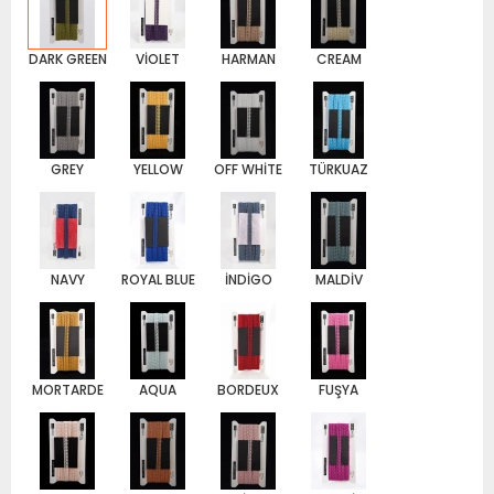
DARK GREEN
VİOLET
HARMAN
CREAM
GREY
YELLOW
OFF WHİTE
TÜRKUAZ
NAVY
ROYAL BLUE
İNDİGO
MALDİV
MORTARDE
AQUA
BORDEUX
FUŞYA