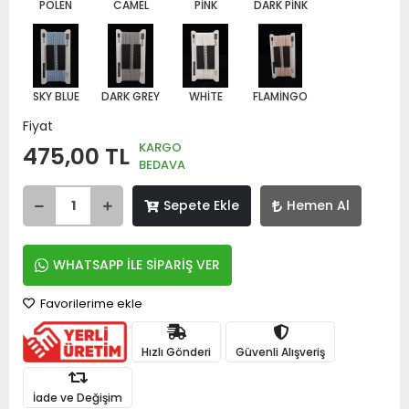
POLEN
CAMEL
PİNK
DARK PİNK
SKY BLUE
DARK GREY
WHİTE
FLAMİNGO
Fiyat
KARGO
475,00 TL
BEDAVA
Sepete Ekle
Hemen Al
WHATSAPP İLE SİPARİŞ VER
Favorilerime ekle
Hızlı Gönderi
Güvenli Alışveriş
İade ve Değişim