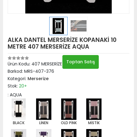
ALKA DANTEL MERSERİZE KOPANAKİ 10
METRE 407 MERSERİZE AQUA
Toptan Satış
Ürün Kodu:
407 MERSERİZE AQUA
Barkod:
MRS-407-376
Kategori:
Merserize
Stok:
20+
: AQUA
BLACK
LİNEN
OLD PİNK
MİSTİK