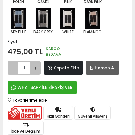
POLEN
CAMEL
PİNK
DARK PİNK
SKY BLUE
DARK GREY
WHİTE
FLAMİNGO
Fiyat
KARGO
475,00 TL
BEDAVA
Sepete Ekle
Hemen Al
WHATSAPP İLE SİPARİŞ VER
Favorilerime ekle
Hızlı Gönderi
Güvenli Alışveriş
İade ve Değişim