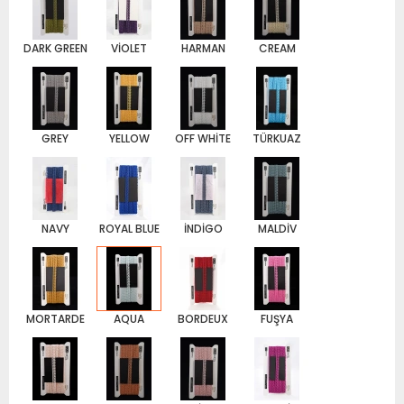
DARK GREEN
VİOLET
HARMAN
CREAM
GREY
YELLOW
OFF WHİTE
TÜRKUAZ
NAVY
ROYAL BLUE
İNDİGO
MALDİV
MORTARDE
AQUA
BORDEUX
FUŞYA