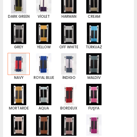
DARK GREEN
VİOLET
HARMAN
CREAM
GREY
YELLOW
OFF WHİTE
TÜRKUAZ
NAVY
ROYAL BLUE
İNDİGO
MALDİV
MORTARDE
AQUA
BORDEUX
FUŞYA