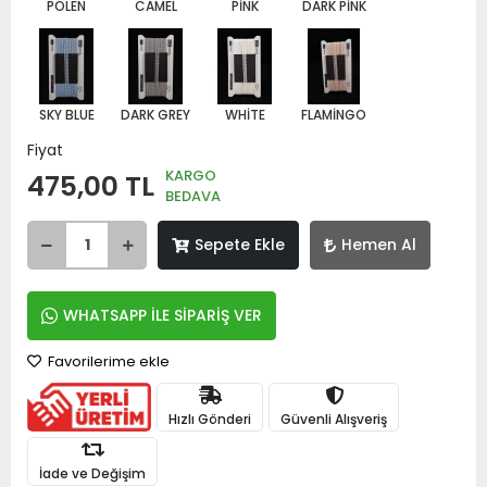
POLEN
CAMEL
PİNK
DARK PİNK
SKY BLUE
DARK GREY
WHİTE
FLAMİNGO
Fiyat
KARGO
475,00 TL
BEDAVA
Sepete Ekle
Hemen Al
WHATSAPP İLE SİPARİŞ VER
Favorilerime ekle
Hızlı Gönderi
Güvenli Alışveriş
İade ve Değişim