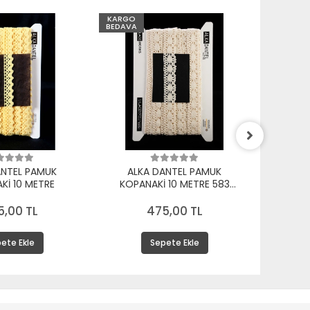
KARGO
KARGO
BEDAVA
BEDAVA
ANTEL PAMUK
ALKA DANTEL PAMUK
ALK
Kİ 10 METRE
KOPANAKİ 10 METRE 583
KOPA
PAMUK KREM
5,00 TL
475,00 TL
ete Ekle
Sepete Ekle