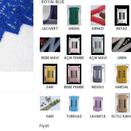
: ROYAL BLUE
LACİVERT
GREEN
KIRMIZI
BEYAZ
BEBE MAVİ
AÇIK PEMBE
AÇIK MAVİ
LİNEN
SARI
BEBE PEMBE
İNDİGO
HARDAL
HAKİ
TURKUAZ
LAVANTA
SÜTLÜ KAH
Fiyat