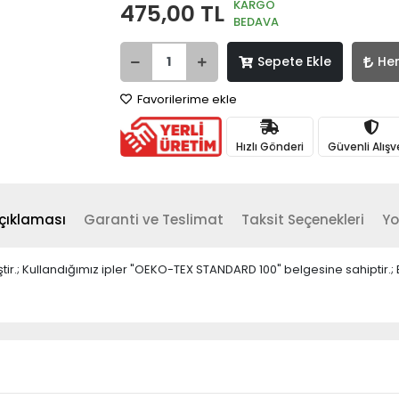
KARGO
475,00 TL
BEDAVA
Sepete Ekle
He
Favorilerime ekle
Hızlı Gönderi
Güvenli Alışv
çıklaması
Garanti ve Teslimat
Taksit Seçenekleri
Yo
miştir.; Kullandığımız ipler "OEKO-TEX STANDARD 100" belgesine sahipt