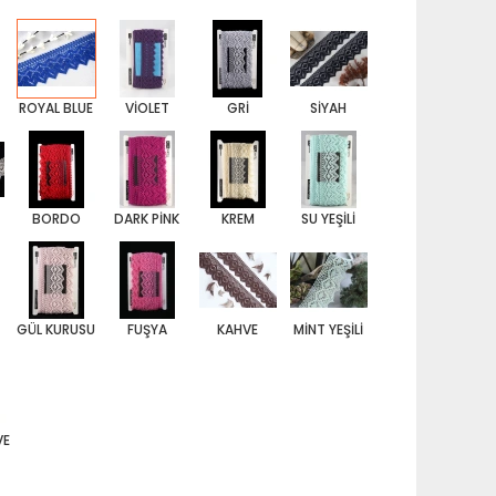
ROYAL BLUE
VİOLET
GRİ
SİYAH
BORDO
DARK PİNK
KREM
SU YEŞİLİ
GÜL KURUSU
FUŞYA
KAHVE
MİNT YEŞİLİ
VE