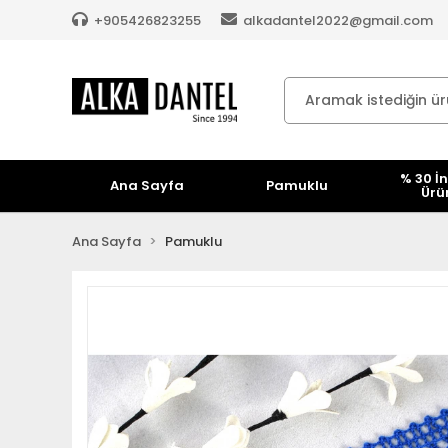
+905426823255
alkadantel2022@gmail.com
% 30 İn
Ana Sayfa
Pamuklu
Ürü
Ana Sayfa
Pamuklu