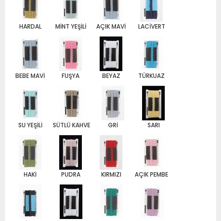
HARDAL
MİNT YEŞİLİ
AÇIK MAVİ
LACİVERT
BEBE MAVİ
FUŞYA
BEYAZ
TÜRKUAZ
SU YEŞİLİ
SÜTLÜ KAHVE
GRİ
SARI
HAKİ
PUDRA
KIRMIZI
AÇIK PEMBE