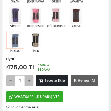
SİYAH
ŞEKER KASAR
GREEN
LAVANTA
VİOLET
BEBE PEMBE
GÜL KURUSU
KAHVE
İNDİGO
LİNEN
Fiyat
KARGO
475,00 TL
BEDAVA
Sepete Ekle
Hemen Al
WHATSAPP İLE SİPARİŞ VER
Favorilerime ekle