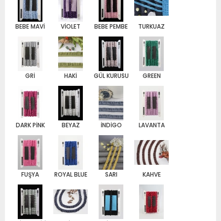
BEBE MAVİ
VİOLET
BEBE PEMBE
TURKUAZ
GRİ
HAKİ
GÜL KURUSU
GREEN
DARK PİNK
BEYAZ
İNDİGO
LAVANTA
FUŞYA
ROYAL BLUE
SARI
KAHVE