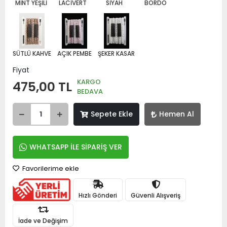
MİNT YEŞİLİ
LACİVERT
SİYAH
BORDO
SÜTLÜ KAHVE
AÇIK PEMBE
ŞEKER KASAR
Fiyat
KARGO
475,00 TL
BEDAVA
Sepete Ekle
Hemen Al
WHATSAPP İLE SİPARİŞ VER
Favorilerime ekle
Hızlı Gönderi
Güvenli Alışveriş
İade ve Değişim