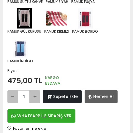
PAMUK SÜTLÜ KAHVE
PAMUK SİYAH
PAMUK FUŞYA
PAMUK GÜL KURUSU
PAMUK KIRMIZI
PAMUK BORDO
PAMUK İNDİGO
Fiyat
KARGO
475,00 TL
BEDAVA
Sepete Ekle
Hemen Al
WHATSAPP İLE SİPARİŞ VER
Favorilerime ekle