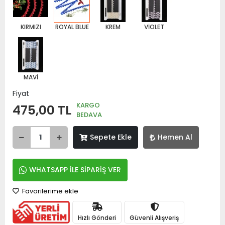
KIRMIZI
ROYAL BLUE
KREM
VİOLET
MAVİ
Fiyat
KARGO
475,00 TL
BEDAVA
Sepete Ekle
Hemen Al
WHATSAPP İLE SİPARİŞ VER
Favorilerime ekle
Hızlı Gönderi
Güvenli Alışveriş