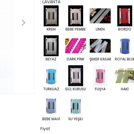
: LAVANTA
KREM
BEBE PEMBE
LİNEN
BORDO
BEYAZ
DARK PİNK
ŞEKER KASAR
ROYAL BLU
TURKUAZ
GÜL KURUSU
FUŞYA
HAKİ
BEBE MAVİ
SU YEŞİLİ
Fiyat