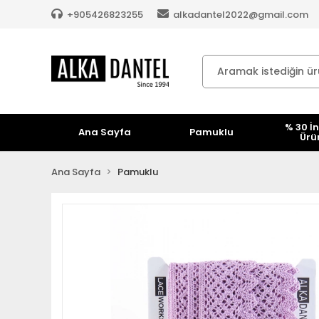
+905426823255
alkadantel2022@gmail.com
% 30 İn
Ana Sayfa
Pamuklu
Ürü
Ana Sayfa
Pamuklu