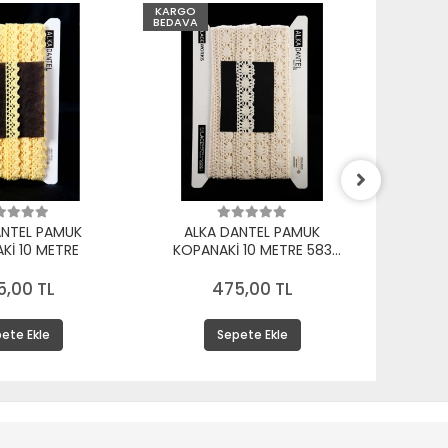
KARGO
KARGO
BEDAVA
BEDAVA
ANTEL PAMUK
ALKA DANTEL PAMUK
ALK
Kİ 10 METRE
KOPANAKİ 10 METRE 583
KOPA
PAMUK KREM
5,00 TL
475,00 TL
ete Ekle
Sepete Ekle