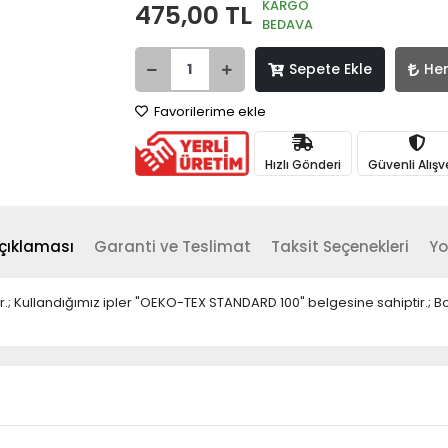
KARGO
475,00 TL
BEDAVA
Sepete Ekle
He
Favorilerime ekle
Hızlı Gönderi
Güvenli Alışv
çıklaması
Garanti ve Teslimat
Taksit Seçenekleri
Yo
ştir.; Kullandığımız ipler "OEKO-TEX STANDARD 100" belgesine sahiptir