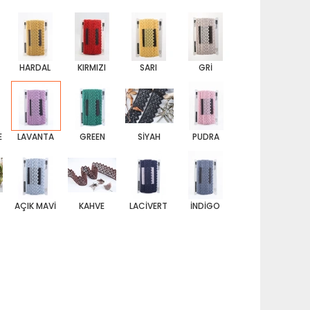
HARDAL
KIRMIZI
SARI
GRİ
E
LAVANTA
GREEN
SİYAH
PUDRA
AÇIK MAVİ
KAHVE
LACİVERT
İNDİGO