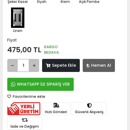
Şeker Kasar
Siyah
Krem
Açık Pembe
Linen
Fiyat
KARGO
475,00 TL
BEDAVA
Sepete Ekle
Hemen Al
WHATSAPP İLE SİPARİŞ VER
Favorilerime ekle
Hızlı Gönderi
Güvenli Alışveriş
İade ve Değişim