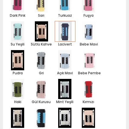
Dark Pink
Sarı
Turkuaz
Fuşya
Su Yeşili
Sütlü Kahve
Lacivert
Bebe Mavi
Pudra
Gri
Açık Mavi
Bebe Pembe
Haki
Gül Kurusu
Mint Yeşili
Kırmızı