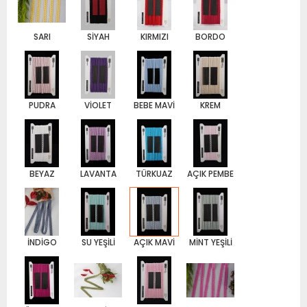
SARI
SİYAH
KIRMIZI
BORDO
PUDRA
VİOLET
BEBE MAVİ
KREM
BEYAZ
LAVANTA
TÜRKUAZ
AÇIK PEMBE
İNDİGO
SU YEŞİLİ
AÇIK MAVİ
MİNT YEŞİLİ