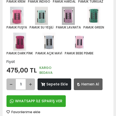
PAMUK KREM
PAMUK İNDİGO
PAMUK HARDAL
PAMUK TURKUAZ
PAMUK FUŞYA
PAMUK SU YEŞİLİ
PAMUK LAVANTA
PAMUK GREEN
PAMUK DARK PİNK
PAMUK AÇIK MAVİ
PAMUK BEBE PEMBE
Fiyat
KARGO
475,00 TL
BEDAVA
Sepete Ekle
Hemen Al
WHATSAPP İLE SİPARİŞ VER
Favorilerime ekle