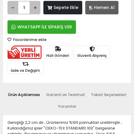
Sepete Ekle
Hemen Al
WHATSAPP İLE SİPARİŞ VER
Favorilerime ekle
Hızlı Gönderi
Güvenli Alışveriş
İade ve Değişim
Ürün Açıklaması
Garanti ve Teslimat
Taksit Seçenekleri
Yorumlar
Genişliği 2,2 cm.dir.; Ürünlerimiz %100 pamuktan üretilmiştir.;
Kullandığımız ipler "OEKO-TEX STANDARD 100" belgesine
sahiptir.; Boyamaya ve yıkanmaya uygundur.; Ürün ALKA