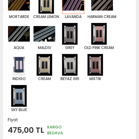
MORTARDE
CREAM LEMON
LAVANDA
HARMAN CREAM
AQUA
MALDİV
GREY
OLD PİNK CREAM
İNDİGO
CREAM
BEYAZ GRİ
MİSTİK
SKY BLUE
Fiyat
KARGO
475,00 TL
BEDAVA