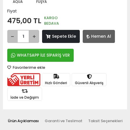
AQUA
FUŞYA
Fiyat
KARGO
475,00 TL
BEDAVA
Sepete Ekle
Hemen Al
WHATSAPP İLE SİPARİŞ VER
Favorilerime ekle
Hızlı Gönderi
Güvenli Alışveriş
İade ve Değişim
Ürün Açıklaması
Garanti ve Teslimat
Taksit Seçenekleri