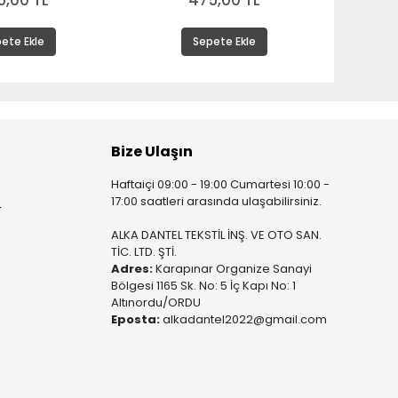
5,00 TL
475,00 TL
ete Ekle
Sepete Ekle
Bize Ulaşın
Haftaiçi 09:00 - 19:00 Cumartesi 10:00 -
17:00 saatleri arasında ulaşabilirsiniz.
r
ALKA DANTEL TEKSTİL İNŞ. VE OTO SAN.
TİC. LTD. ŞTİ.
Adres:
Karapınar Organize Sanayi
Bölgesi 1165 Sk. No: 5 İç Kapı No: 1
Altınordu/ORDU
Eposta:
alkadantel2022@gmail.com