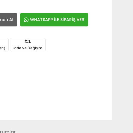
men Al
WHATSAPP İLE SİPARİŞ VER
eriş
İade ve Değişim
rumlar