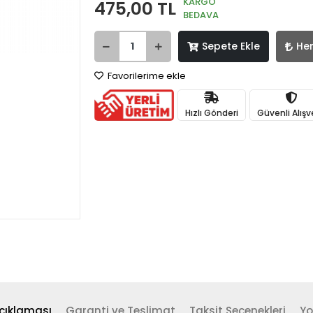
KARGO
475,00 TL
BEDAVA
Sepete Ekle
He
Favorilerime ekle
Hızlı Gönderi
Güvenli Alışv
çıklaması
Garanti ve Teslimat
Taksit Seçenekleri
Yo