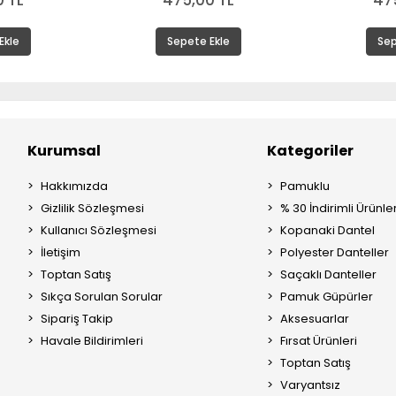
 TL
475,00 TL
47
Ekle
Sepete Ekle
Sep
Kurumsal
Kategoriler
Hakkımızda
Pamuklu
Gizlilik Sözleşmesi
% 30 İndirimli Ürünle
Kullanıcı Sözleşmesi
Kopanaki Dantel
İletişim
Polyester Danteller
Toptan Satış
Saçaklı Danteller
Sıkça Sorulan Sorular
Pamuk Güpürler
Sipariş Takip
Aksesuarlar
Havale Bildirimleri
Fırsat Ürünleri
Toptan Satış
Varyantsız