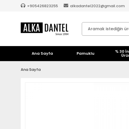
+905426823255
alkadantel2022@gmail.com
% 30 İn
Ana Sayfa
Pamuklu
Ürü
Ana Sayfa