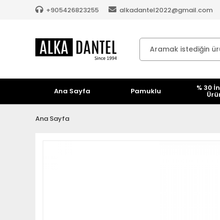
+905426823255
alkadantel2022@gmail.com
% 30 İn
Ana Sayfa
Pamuklu
Ürü
Ana Sayfa