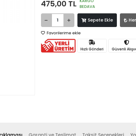
KARGO
475,00 TL
BEDAVA
Sepete Ekle
He
Favorilerime ekle
Hızlı Gönderi
Güvenli Alışv
çıklaması
Garanti ve Teslimat
Taksit Seçenekleri
Yo