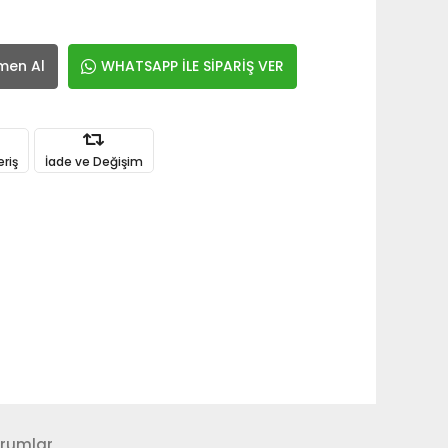
men Al
WHATSAPP İLE SİPARİŞ VER
eriş
İade ve Değişim
rumlar