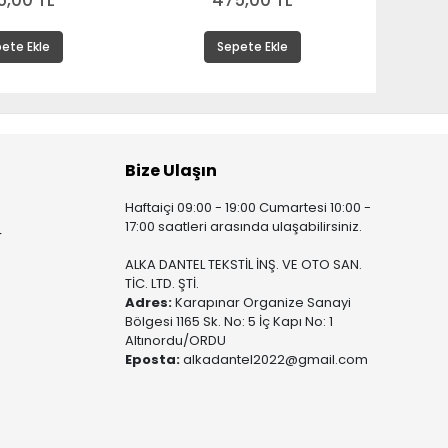
5,00 TL
475,00 TL
ete Ekle
Sepete Ekle
Bize Ulaşın
Haftaiçi 09:00 - 19:00 Cumartesi 10:00 -
17:00 saatleri arasında ulaşabilirsiniz.
r
ALKA DANTEL TEKSTİL İNŞ. VE OTO SAN.
TİC. LTD. ŞTİ.
Adres:
Karapınar Organize Sanayi
Bölgesi 1165 Sk. No: 5 İç Kapı No: 1
Altınordu/ORDU
Eposta:
alkadantel2022@gmail.com