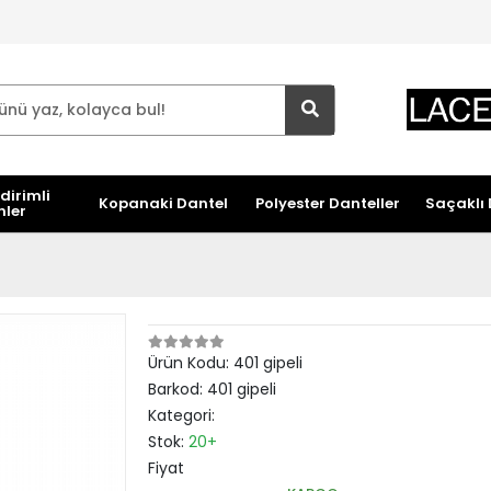
dirimli
Kopanaki Dantel
Polyester Danteller
Saçaklı 
nler
Ürün Kodu:
401 gipeli
Barkod:
401 gipeli
Kategori:
Stok:
20+
Fiyat