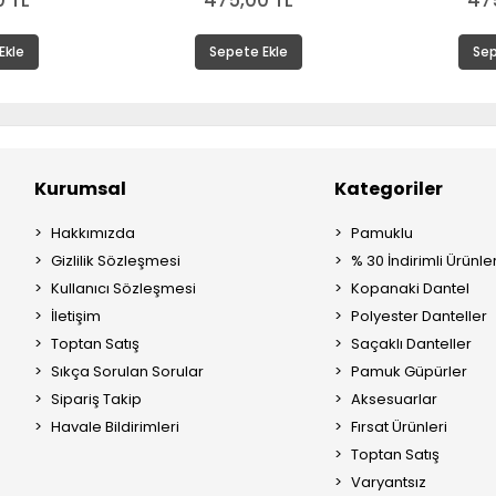
 TL
475,00 TL
47
Ekle
Sepete Ekle
Sep
Kurumsal
Kategoriler
Hakkımızda
Pamuklu
Gizlilik Sözleşmesi
% 30 İndirimli Ürünle
Kullanıcı Sözleşmesi
Kopanaki Dantel
İletişim
Polyester Danteller
Toptan Satış
Saçaklı Danteller
Sıkça Sorulan Sorular
Pamuk Güpürler
Sipariş Takip
Aksesuarlar
Havale Bildirimleri
Fırsat Ürünleri
Toptan Satış
Varyantsız