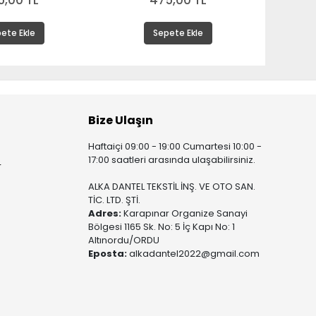
5,00 TL
475,00 TL
ete Ekle
Sepete Ekle
Bize Ulaşın
Haftaiçi 09:00 - 19:00 Cumartesi 10:00 -
17:00 saatleri arasında ulaşabilirsiniz.
r
ALKA DANTEL TEKSTİL İNŞ. VE OTO SAN.
TİC. LTD. ŞTİ.
Adres:
Karapınar Organize Sanayi
Bölgesi 1165 Sk. No: 5 İç Kapı No: 1
Altınordu/ORDU
Eposta:
alkadantel2022@gmail.com