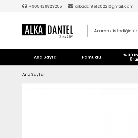
+905426823255
alkadantel2022@gmail.com
% 30 İn
Ana Sayfa
Pamuklu
Ürü
Ana Sayfa