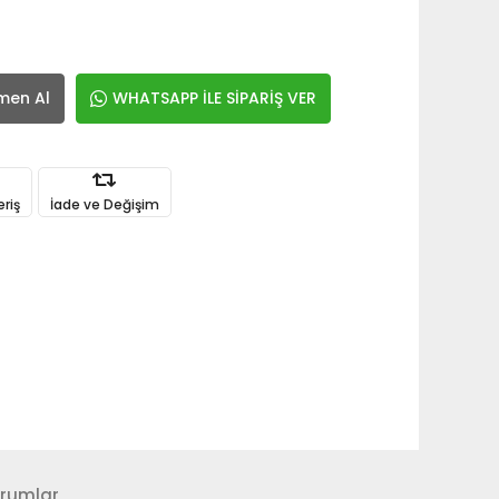
men Al
WHATSAPP İLE SİPARİŞ VER
eriş
İade ve Değişim
rumlar