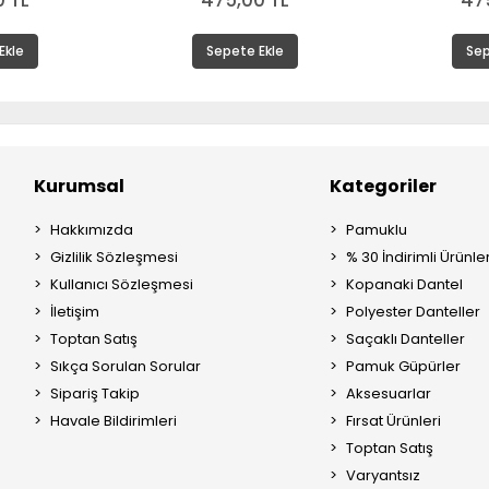
 TL
475,00 TL
47
Ekle
Sepete Ekle
Sep
Kurumsal
Kategoriler
Hakkımızda
Pamuklu
Gizlilik Sözleşmesi
% 30 İndirimli Ürünle
Kullanıcı Sözleşmesi
Kopanaki Dantel
İletişim
Polyester Danteller
Toptan Satış
Saçaklı Danteller
Sıkça Sorulan Sorular
Pamuk Güpürler
Sipariş Takip
Aksesuarlar
Havale Bildirimleri
Fırsat Ürünleri
Toptan Satış
Varyantsız