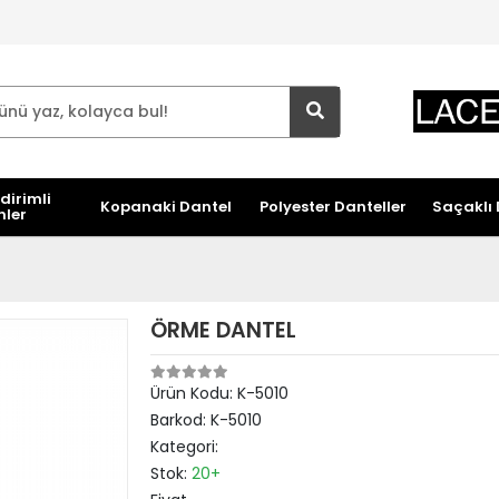
dirimli
Kopanaki Dantel
Polyester Danteller
Saçaklı 
nler
ÖRME DANTEL
Ürün Kodu:
K-5010
Barkod:
K-5010
Kategori:
Stok:
20+