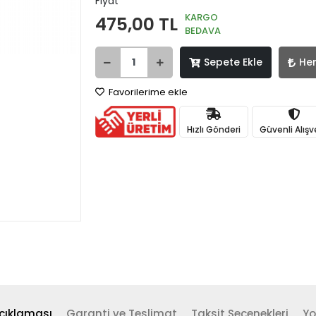
Fiyat
KARGO
475,00 TL
BEDAVA
Sepete Ekle
He
Favorilerime ekle
Hızlı Gönderi
Güvenli Alışv
çıklaması
Garanti ve Teslimat
Taksit Seçenekleri
Yo