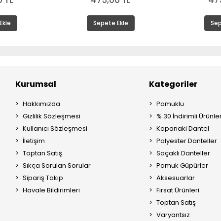
 TL
475,00 TL
47
Ekle
Sepete Ekle
Sep
Kurumsal
Kategoriler
Hakkımızda
Pamuklu
Gizlilik Sözleşmesi
% 30 İndirimli Ürünle
Kullanıcı Sözleşmesi
Kopanaki Dantel
İletişim
Polyester Danteller
Toptan Satış
Saçaklı Danteller
Sıkça Sorulan Sorular
Pamuk Güpürler
Sipariş Takip
Aksesuarlar
Havale Bildirimleri
Fırsat Ürünleri
Toptan Satış
Varyantsız