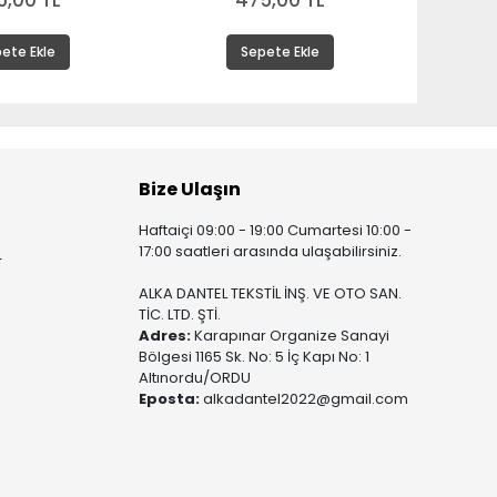
5,00 TL
475,00 TL
ete Ekle
Sepete Ekle
Bize Ulaşın
Haftaiçi 09:00 - 19:00 Cumartesi 10:00 -
17:00 saatleri arasında ulaşabilirsiniz.
r
ALKA DANTEL TEKSTİL İNŞ. VE OTO SAN.
TİC. LTD. ŞTİ.
Adres:
Karapınar Organize Sanayi
Bölgesi 1165 Sk. No: 5 İç Kapı No: 1
Altınordu/ORDU
Eposta:
alkadantel2022@gmail.com