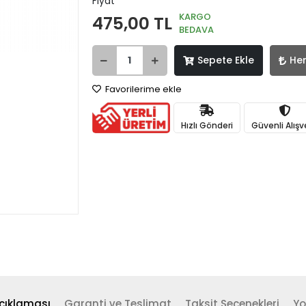
Fiyat
KARGO
475,00 TL
BEDAVA
Sepete Ekle
He
Favorilerime ekle
Hızlı Gönderi
Güvenli Alışv
çıklaması
Garanti ve Teslimat
Taksit Seçenekleri
Yo