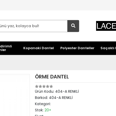
dirimli
Kopanaki Dantel
Polyester Danteller
Saçaklı 
nler
ÖRME DANTEL
Ürün Kodu:
404-A RENKLİ
Barkod:
404-A RENKLİ
Kategori:
Stok:
20+