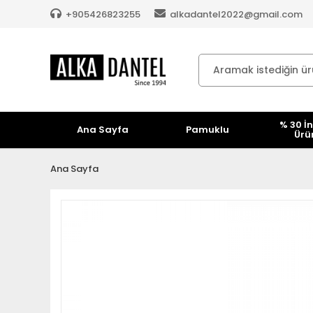
+905426823255
alkadantel2022@gmail.com
% 30 İn
Ana Sayfa
Pamuklu
Ürü
Ana Sayfa