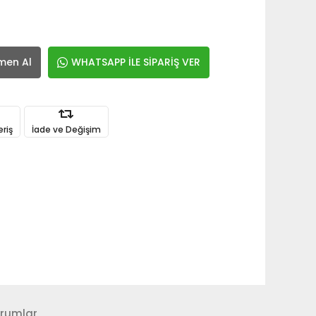
men Al
WHATSAPP İLE SİPARİŞ VER
eriş
İade ve Değişim
rumlar