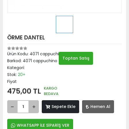
ÖRME DANTEL
Ürün Kodu:
4071 cappuchino
Toptan Satış
Barkod:
4071 cappuchino
Kategori:
Stok:
20+
Fiyat
KARGO
475,00 TL
BEDAVA
Sepete Ekle
Hemen Al
WHATSAPP İLE SİPARİŞ VER