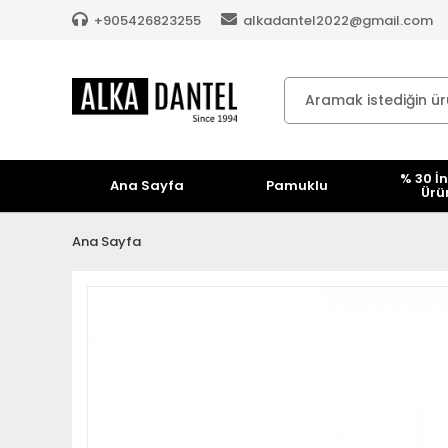
+905426823255
alkadantel2022@gmail.com
% 30 İn
Ana Sayfa
Pamuklu
Ürü
Ana Sayfa