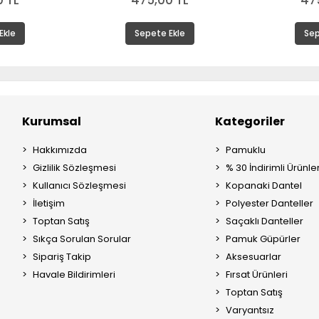
 TL
475,00 TL
47
Ekle
Sepete Ekle
Sep
Kurumsal
Kategoriler
Hakkımızda
Pamuklu
Gizlilik Sözleşmesi
% 30 İndirimli Ürünle
Kullanıcı Sözleşmesi
Kopanaki Dantel
İletişim
Polyester Danteller
Toptan Satış
Saçaklı Danteller
Sıkça Sorulan Sorular
Pamuk Güpürler
Sipariş Takip
Aksesuarlar
Havale Bildirimleri
Fırsat Ürünleri
Toptan Satış
Varyantsız