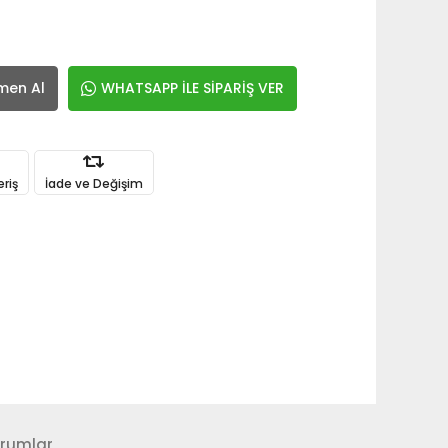
men Al
WHATSAPP İLE SİPARİŞ VER
eriş
İade ve Değişim
rumlar