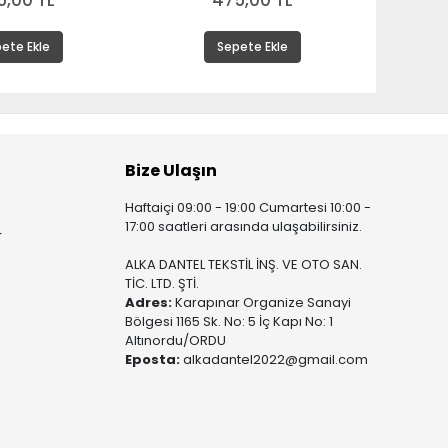
5,00 TL
475,00 TL
ete Ekle
Sepete Ekle
Bize Ulaşın
Haftaiçi 09:00 - 19:00 Cumartesi 10:00 -
17:00 saatleri arasında ulaşabilirsiniz.
r
ALKA DANTEL TEKSTİL İNŞ. VE OTO SAN.
TİC. LTD. ŞTİ.
Adres:
Karapınar Organize Sanayi
Bölgesi 1165 Sk. No: 5 İç Kapı No: 1
Altınordu/ORDU
Eposta:
alkadantel2022@gmail.com