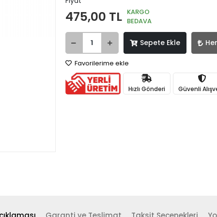
Fiyat
KARGO
475,00 TL
BEDAVA
Sepete Ekle
He
Favorilerime ekle
Hızlı Gönderi
Güvenli Alışv
çıklaması
Garanti ve Teslimat
Taksit Seçenekleri
Yo