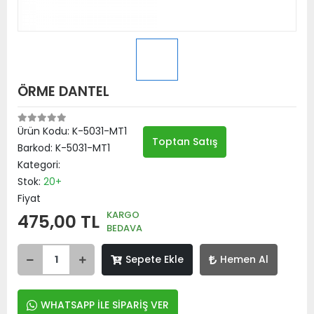
ÖRME DANTEL
Ürün Kodu:
K-5031-MT1
Toptan Satış
Barkod:
K-5031-MT1
Kategori:
Stok:
20+
Fiyat
KARGO
475,00 TL
BEDAVA
Sepete Ekle
Hemen Al
WHATSAPP İLE SİPARİŞ VER