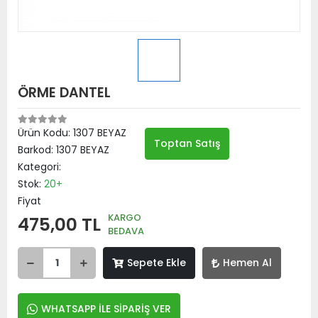
ÖRME DANTEL
Ürün Kodu:
1307 BEYAZ
Toptan Satış
Barkod:
1307 BEYAZ
Kategori:
Stok:
20+
Fiyat
KARGO
475,00 TL
BEDAVA
Sepete Ekle
Hemen Al
WHATSAPP İLE SİPARİŞ VER