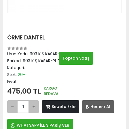
ÖRME DANTEL
Ürün Kodu:
903 K Ş KASAR-PUDRA
Toptan Satış
Barkod:
903 K Ş KASAR-PUDRA
Kategori:
Stok:
20+
Fiyat
KARGO
475,00 TL
BEDAVA
Sepete Ekle
Hemen Al
WHATSAPP İLE SİPARİŞ VER