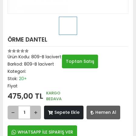
ÖRME DANTEL
Ürün Kodu:
809-B lacivert
Toptan Satış
Barkod:
809-B lacivert
Kategori:
Stok:
20+
Fiyat
KARGO
475,00 TL
BEDAVA
Sepete Ekle
Hemen Al
WHATSAPP İLE SİPARİŞ VER