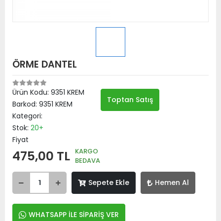
ÖRME DANTEL
Ürün Kodu:
9351 KREM
Toptan Satış
Barkod:
9351 KREM
Kategori:
Stok:
20+
Fiyat
KARGO
475,00 TL
BEDAVA
Sepete Ekle
Hemen Al
WHATSAPP İLE SİPARİŞ VER