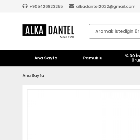
+905426823255
alkadantel2022@gmail.com
% 30 İn
Ana Sayfa
Pamuklu
Ürü
Ana Sayfa