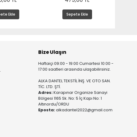
5,00 TL
475,00 TL
ete Ekle
Sepete Ekle
Bize Ulaşın
Haftaiçi 09:00 - 19:00 Cumartesi 10:00 -
17:00 saatleri arasında ulaşabilirsiniz.
r
ALKA DANTEL TEKSTİL İNŞ. VE OTO SAN.
TİC. LTD. ŞTİ.
Adres:
Karapınar Organize Sanayi
Bölgesi 1165 Sk. No: 5 İç Kapı No: 1
Altınordu/ORDU
Eposta:
alkadantel2022@gmail.com