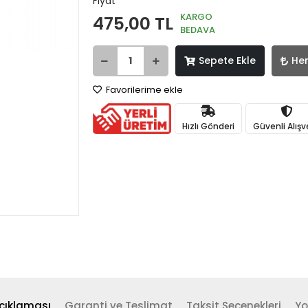
Fiyat
KARGO
475,00 TL
BEDAVA
Sepete Ekle
He
Favorilerime ekle
Hızlı Gönderi
Güvenli Alışv
çıklaması
Garanti ve Teslimat
Taksit Seçenekleri
Yo