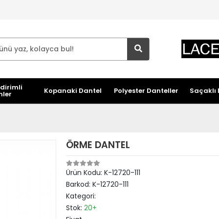
dirimli
Kopanaki Dantel
Polyester Danteller
Saçaklı 
nler
ÖRME DANTEL
Ürün Kodu:
K-12720-111
Barkod:
K-12720-111
Kategori:
Stok:
20+