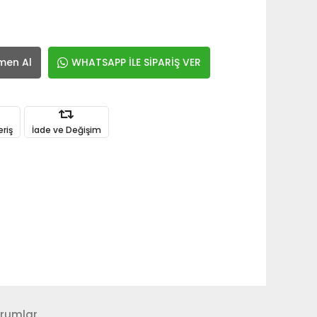
men Al
WHATSAPP İLE SİPARİŞ VER
eriş
İade ve Değişim
rumlar