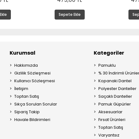
 TL
475,00 TL
47
Ekle
Sepete Ekle
Sep
Kurumsal
Kategoriler
Hakkımızda
Pamuklu
Gizlilik Sözleşmesi
% 30 İndirimli Ürünle
Kullanıcı Sözleşmesi
Kopanaki Dantel
İletişim
Polyester Danteller
Toptan Satış
Saçaklı Danteller
Sıkça Sorulan Sorular
Pamuk Güpürler
Sipariş Takip
Aksesuarlar
Havale Bildirimleri
Fırsat Ürünleri
Toptan Satış
Varyantsız