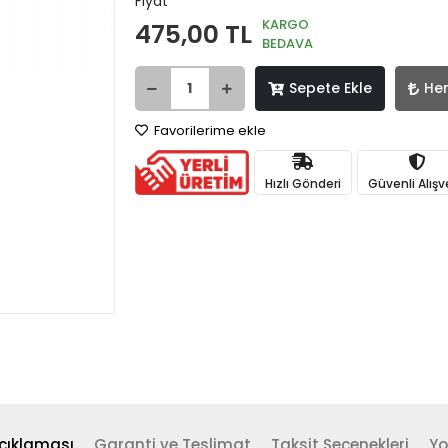
Fiyat
KARGO
475,00 TL
BEDAVA
Sepete Ekle
He
Favorilerime ekle
Hızlı Gönderi
Güvenli Alışv
çıklaması
Garanti ve Teslimat
Taksit Seçenekleri
Yo