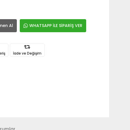
men Al
WHATSAPP İLE SİPARİŞ VER
eriş
İade ve Değişim
rumlar