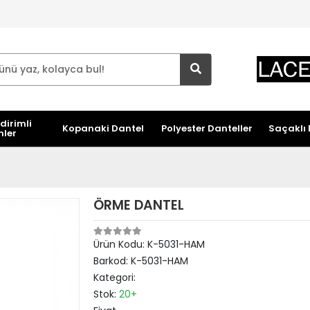
dirimli
Kopanaki Dantel
Polyester Danteller
Saçaklı 
nler
ÖRME DANTEL
Ürün Kodu:
K-5031-HAM
Barkod:
K-5031-HAM
Kategori:
Stok:
20+