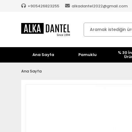
+905426823255
alkadantel2022@gmail.com
% 30 İn
Ana Sayfa
Pamuklu
Ürü
Ana Sayfa