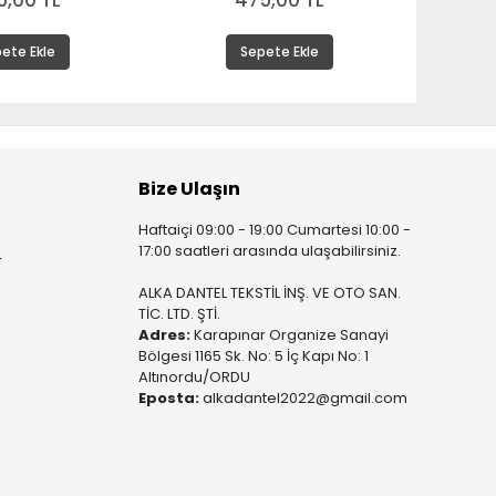
5,00 TL
475,00 TL
ete Ekle
Sepete Ekle
Bize Ulaşın
Haftaiçi 09:00 - 19:00 Cumartesi 10:00 -
17:00 saatleri arasında ulaşabilirsiniz.
r
ALKA DANTEL TEKSTİL İNŞ. VE OTO SAN.
TİC. LTD. ŞTİ.
Adres:
Karapınar Organize Sanayi
Bölgesi 1165 Sk. No: 5 İç Kapı No: 1
Altınordu/ORDU
Eposta:
alkadantel2022@gmail.com