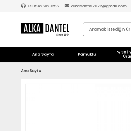
+905426823255
alkadantel2022@gmail.com
% 30 İn
Ana Sayfa
Pamuklu
Ürü
Ana Sayfa