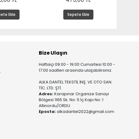
5,00 TL
475,00 TL
ete Ekle
Sepete Ekle
Bize Ulaşın
Haftaiçi 09:00 - 19:00 Cumartesi 10:00 -
17:00 saatleri arasında ulaşabilirsiniz.
r
ALKA DANTEL TEKSTİL İNŞ. VE OTO SAN.
TİC. LTD. ŞTİ.
Adres:
Karapınar Organize Sanayi
Bölgesi 1165 Sk. No: 5 İç Kapı No: 1
Altınordu/ORDU
Eposta:
alkadantel2022@gmail.com