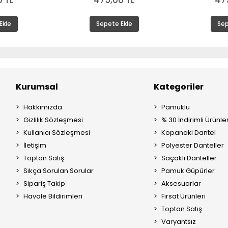
 TL
475,00 TL
47
Ekle
Sepete Ekle
Sep
Kurumsal
Kategoriler
Hakkımızda
Pamuklu
Gizlilik Sözleşmesi
% 30 İndirimli Ürünle
Kullanıcı Sözleşmesi
Kopanaki Dantel
İletişim
Polyester Danteller
Toptan Satış
Saçaklı Danteller
Sıkça Sorulan Sorular
Pamuk Güpürler
Sipariş Takip
Aksesuarlar
Havale Bildirimleri
Fırsat Ürünleri
Toptan Satış
Varyantsız