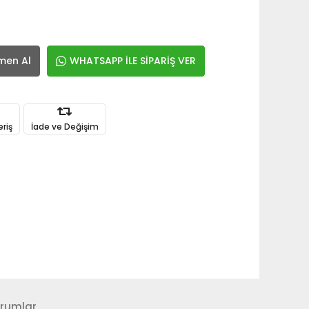
men Al
WHATSAPP İLE SİPARİŞ VER
eriş
İade ve Değişim
rumlar