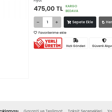
Fiyat
KARGO
475,00 TL
BEDAVA
Sepete Ekle
He
Favorilerime ekle
Hızlı Gönderi
Güvenli Alışv
çıklaması
Garanti ve Teslimat
Taksit Seçenekleri
Yo