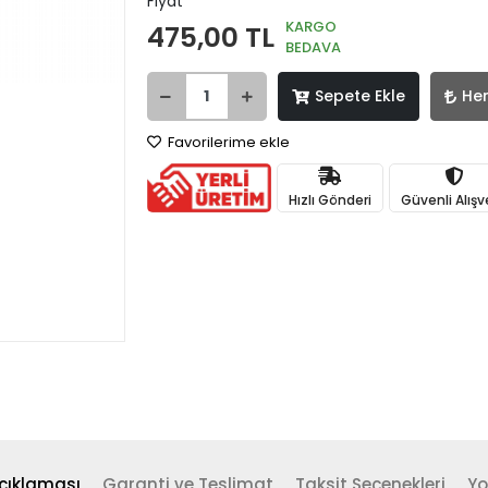
Fiyat
KARGO
475,00 TL
BEDAVA
Sepete Ekle
He
Favorilerime ekle
Hızlı Gönderi
Güvenli Alışv
çıklaması
Garanti ve Teslimat
Taksit Seçenekleri
Yo