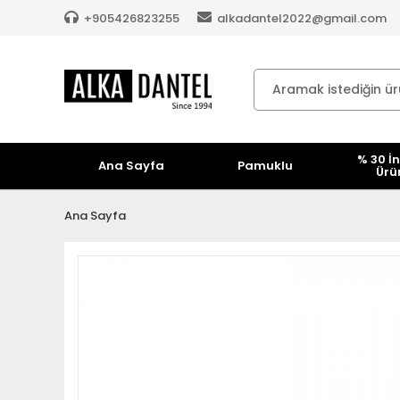
+905426823255
alkadantel2022@gmail.com
% 30 İn
Ana Sayfa
Pamuklu
Ürü
Ana Sayfa