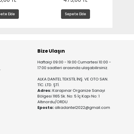
5,00 TL
475,00 TL
ete Ekle
Sepete Ekle
Bize Ulaşın
Haftaiçi 09:00 - 19:00 Cumartesi 10:00 -
17:00 saatleri arasında ulaşabilirsiniz.
r
ALKA DANTEL TEKSTİL İNŞ. VE OTO SAN.
TİC. LTD. ŞTİ.
Adres:
Karapınar Organize Sanayi
Bölgesi 1165 Sk. No: 5 İç Kapı No: 1
Altınordu/ORDU
Eposta:
alkadantel2022@gmail.com