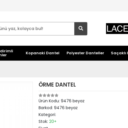
dirimli
Kopanaki Dantel
Polyester Danteller
Saçaklı 
nler
ÖRME DANTEL
Ürün Kodu:
9476 beyaz
Barkod:
9476 beyaz
Kategori:
Stok:
20+