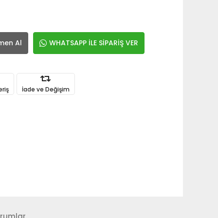
men Al
WHATSAPP İLE SİPARİŞ VER
eriş
İade ve Değişim
rumlar