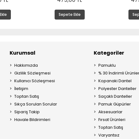
 TL
475,00 TL
47
Ekle
Sepete Ekle
Sep
Kurumsal
Kategoriler
Hakkımızda
Pamuklu
Gizlilik Sözleşmesi
% 30 İndirimli Ürünle
Kullanıcı Sözleşmesi
Kopanaki Dantel
İletişim
Polyester Danteller
Toptan Satış
Saçaklı Danteller
Sıkça Sorulan Sorular
Pamuk Güpürler
Sipariş Takip
Aksesuarlar
Havale Bildirimleri
Fırsat Ürünleri
Toptan Satış
Varyantsız