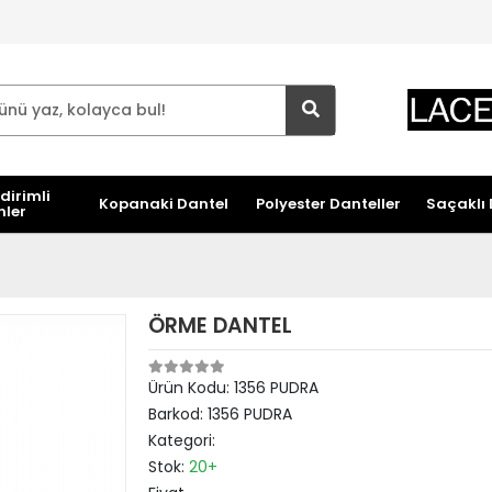
dirimli
Kopanaki Dantel
Polyester Danteller
Saçaklı 
nler
ÖRME DANTEL
Ürün Kodu:
1356 PUDRA
Barkod:
1356 PUDRA
Kategori:
Stok:
20+