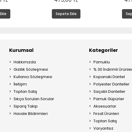
 TL
475,00 TL
47
Ekle
Sepete Ekle
Sep
Kurumsal
Kategoriler
Hakkımızda
Pamuklu
Gizlilik Sözleşmesi
% 30 İndirimli Ürünle
Kullanıcı Sözleşmesi
Kopanaki Dantel
İletişim
Polyester Danteller
Toptan Satış
Saçaklı Danteller
Sıkça Sorulan Sorular
Pamuk Güpürler
Sipariş Takip
Aksesuarlar
Havale Bildirimleri
Fırsat Ürünleri
Toptan Satış
Varyantsız