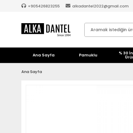
+905426823255
alkadantel2022@gmail.com
% 30 İn
Ana Sayfa
Pamuklu
Ürü
Ana Sayfa