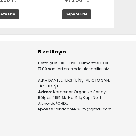
5,00 TL
475,00 TL
ete Ekle
Sepete Ekle
Bize Ulaşın
Haftaiçi 09:00 - 19:00 Cumartesi 10:00 -
17:00 saatleri arasında ulaşabilirsiniz.
r
ALKA DANTEL TEKSTİL İNŞ. VE OTO SAN.
TİC. LTD. ŞTİ.
Adres:
Karapınar Organize Sanayi
Bölgesi 1165 Sk. No: 5 İç Kapı No: 1
Altınordu/ORDU
Eposta:
alkadantel2022@gmail.com