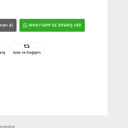
men Al
WHATSAPP İLE SİPARİŞ VER
eriş
İade ve Değişim
rumlar