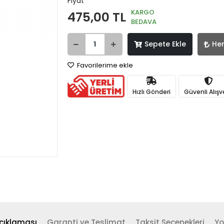
Fiyat
KARGO
475,00 TL
BEDAVA
Sepete Ekle
He
Favorilerime ekle
Hızlı Gönderi
Güvenli Alışv
çıklaması
Garanti ve Teslimat
Taksit Seçenekleri
Yo