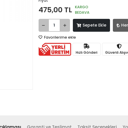
Fiyat
KARGO
475,00 TL
BEDAVA
Sepete Ekle
He
Favorilerime ekle
Hızlı Gönderi
Güvenli Alışv
çıklaması
Garanti ve Teslimat
Taksit Seçenekleri
Yo