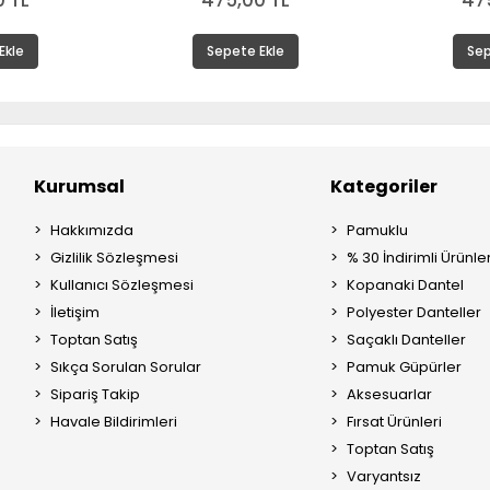
 TL
475,00 TL
47
Ekle
Sepete Ekle
Sep
Kurumsal
Kategoriler
Hakkımızda
Pamuklu
Gizlilik Sözleşmesi
% 30 İndirimli Ürünle
Kullanıcı Sözleşmesi
Kopanaki Dantel
İletişim
Polyester Danteller
Toptan Satış
Saçaklı Danteller
Sıkça Sorulan Sorular
Pamuk Güpürler
Sipariş Takip
Aksesuarlar
Havale Bildirimleri
Fırsat Ürünleri
Toptan Satış
Varyantsız