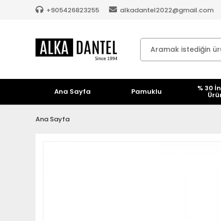
+905426823255
alkadantel2022@gmail.com
% 30 İn
Ana Sayfa
Pamuklu
Ürü
Ana Sayfa