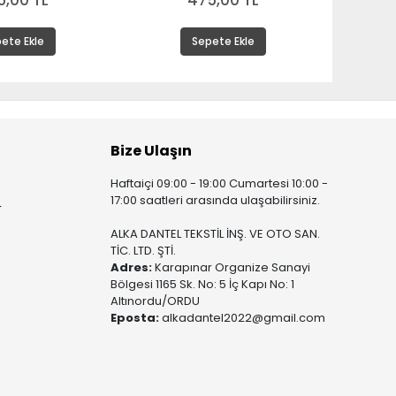
5,00 TL
475,00 TL
ete Ekle
Sepete Ekle
Bize Ulaşın
Haftaiçi 09:00 - 19:00 Cumartesi 10:00 -
17:00 saatleri arasında ulaşabilirsiniz.
r
ALKA DANTEL TEKSTİL İNŞ. VE OTO SAN.
TİC. LTD. ŞTİ.
Adres:
Karapınar Organize Sanayi
Bölgesi 1165 Sk. No: 5 İç Kapı No: 1
Altınordu/ORDU
Eposta:
alkadantel2022@gmail.com