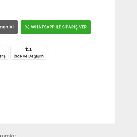
men Al
WHATSAPP İLE SİPARİŞ VER
eriş
İade ve Değişim
rumlar