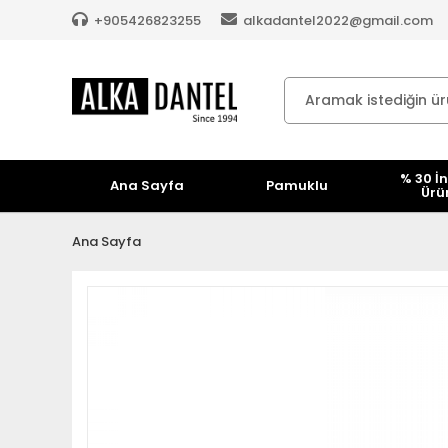
+905426823255
alkadantel2022@gmail.com
% 30 İn
Ana Sayfa
Pamuklu
Ürü
Ana Sayfa