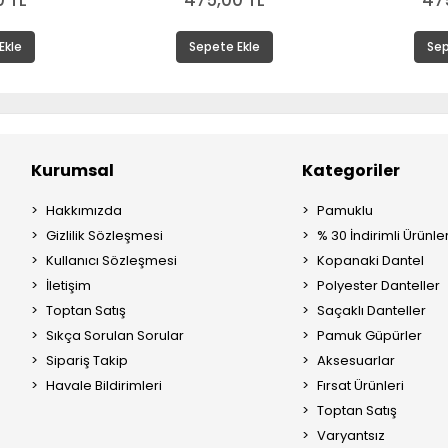
 TL
475,00 TL
47
Ekle
Sepete Ekle
Sep
Kurumsal
Kategoriler
Hakkımızda
Pamuklu
Gizlilik Sözleşmesi
% 30 İndirimli Ürünle
Kullanıcı Sözleşmesi
Kopanaki Dantel
İletişim
Polyester Danteller
Toptan Satış
Saçaklı Danteller
Sıkça Sorulan Sorular
Pamuk Güpürler
Sipariş Takip
Aksesuarlar
Havale Bildirimleri
Fırsat Ürünleri
Toptan Satış
Varyantsız