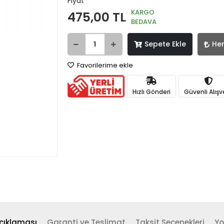
Fiyat
KARGO
475,00 TL
BEDAVA
Sepete Ekle
He
Favorilerime ekle
Hızlı Gönderi
Güvenli Alışv
çıklaması
Garanti ve Teslimat
Taksit Seçenekleri
Yo