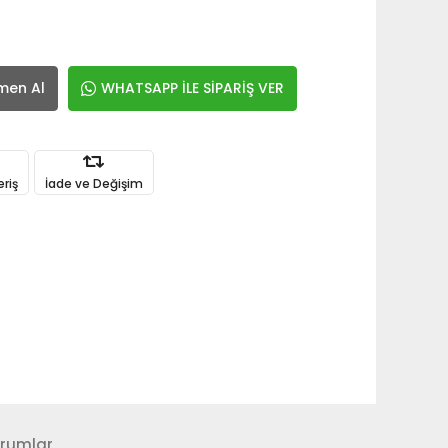
men Al
WHATSAPP İLE SİPARİŞ VER
eriş
İade ve Değişim
rumlar