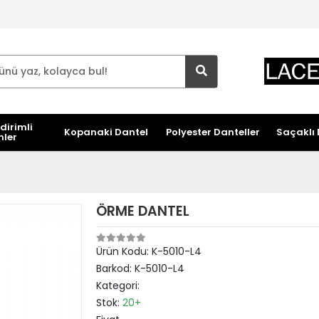
dirimli
Kopanaki Dantel
Polyester Danteller
Saçaklı 
nler
ÖRME DANTEL
Ürün Kodu:
K-5010-L4
Barkod:
K-5010-L4
Kategori:
Stok:
20+