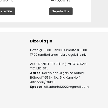
5,00 TL
475,00 TL
ete Ekle
Sepete Ekle
Bize Ulaşın
Haftaiçi 09:00 - 19:00 Cumartesi 10:00 -
17:00 saatleri arasında ulaşabilirsiniz.
r
ALKA DANTEL TEKSTİL İNŞ. VE OTO SAN.
TİC. LTD. ŞTİ.
Adres:
Karapınar Organize Sanayi
Bölgesi 1165 Sk. No: 5 İç Kapı No: 1
Altınordu/ORDU
Eposta:
alkadantel2022@gmail.com