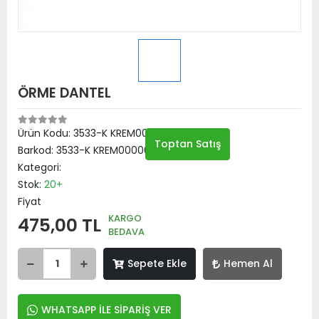
ÖRME DANTEL
Ürün Kodu:
3533-K KREM00000001
Toptan Satış
Barkod:
3533-K KREM00000001
Kategori:
Stok:
20+
Fiyat
KARGO
475,00 TL
BEDAVA
Sepete Ekle
Hemen Al
WHATSAPP İLE SİPARİŞ VER