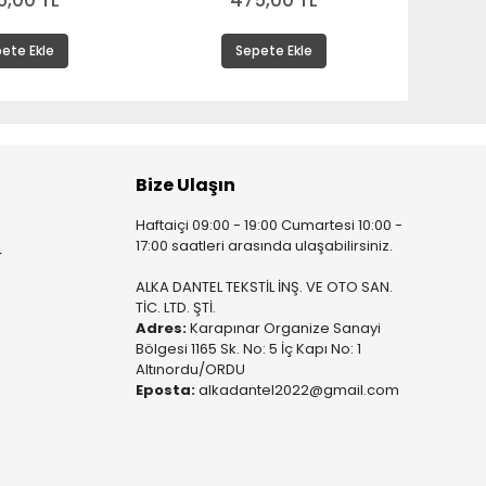
5,00 TL
475,00 TL
ete Ekle
Sepete Ekle
Bize Ulaşın
Haftaiçi 09:00 - 19:00 Cumartesi 10:00 -
17:00 saatleri arasında ulaşabilirsiniz.
r
ALKA DANTEL TEKSTİL İNŞ. VE OTO SAN.
TİC. LTD. ŞTİ.
Adres:
Karapınar Organize Sanayi
Bölgesi 1165 Sk. No: 5 İç Kapı No: 1
Altınordu/ORDU
Eposta:
alkadantel2022@gmail.com