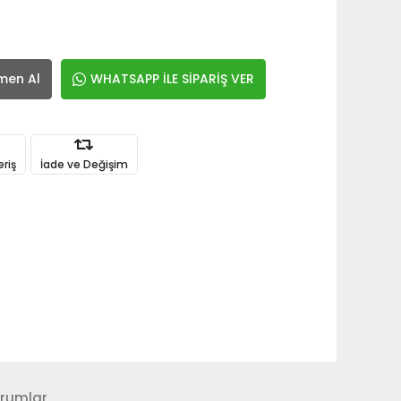
men Al
WHATSAPP İLE SİPARİŞ VER
eriş
İade ve Değişim
rumlar