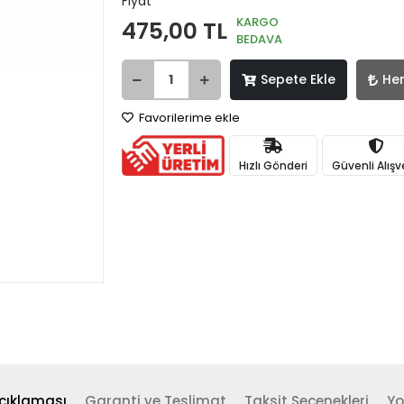
Fiyat
KARGO
475,00 TL
BEDAVA
Sepete Ekle
He
Favorilerime ekle
Hızlı Gönderi
Güvenli Alışv
çıklaması
Garanti ve Teslimat
Taksit Seçenekleri
Yo