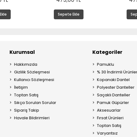
 TL
475,00 TL
47
Ekle
Sepete Ekle
Sep
Kurumsal
Kategoriler
Hakkımızda
Pamuklu
Gizlilik Sözleşmesi
% 30 İndirimli Ürünle
Kullanıcı Sözleşmesi
Kopanaki Dantel
İletişim
Polyester Danteller
Toptan Satış
Saçaklı Danteller
Sıkça Sorulan Sorular
Pamuk Güpürler
Sipariş Takip
Aksesuarlar
Havale Bildirimleri
Fırsat Ürünleri
Toptan Satış
Varyantsız