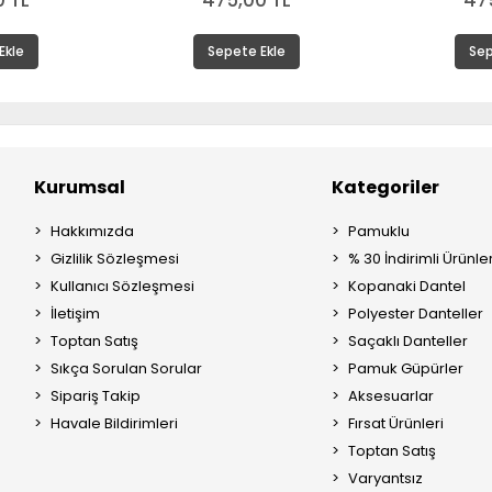
 TL
475,00 TL
47
Ekle
Sepete Ekle
Sep
Kurumsal
Kategoriler
Hakkımızda
Pamuklu
Gizlilik Sözleşmesi
% 30 İndirimli Ürünle
Kullanıcı Sözleşmesi
Kopanaki Dantel
İletişim
Polyester Danteller
Toptan Satış
Saçaklı Danteller
Sıkça Sorulan Sorular
Pamuk Güpürler
Sipariş Takip
Aksesuarlar
Havale Bildirimleri
Fırsat Ürünleri
Toptan Satış
Varyantsız