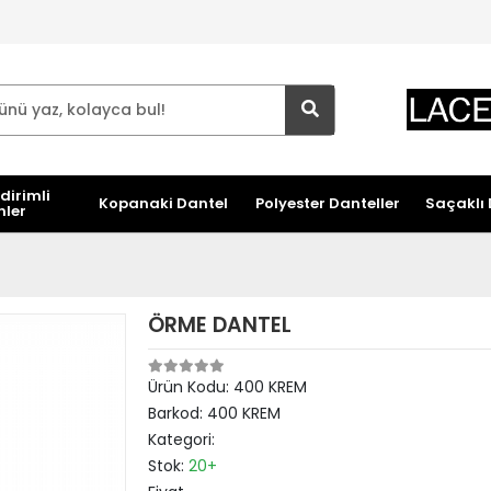
dirimli
Kopanaki Dantel
Polyester Danteller
Saçaklı 
nler
ÖRME DANTEL
Ürün Kodu:
400 KREM
Barkod:
400 KREM
Kategori:
Stok:
20+