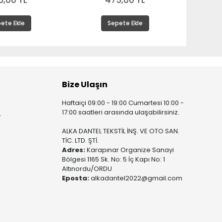
5,00 TL
475,00 TL
ete Ekle
Sepete Ekle
Bize Ulaşın
Haftaiçi 09:00 - 19:00 Cumartesi 10:00 -
17:00 saatleri arasında ulaşabilirsiniz.
r
ALKA DANTEL TEKSTİL İNŞ. VE OTO SAN.
TİC. LTD. ŞTİ.
Adres:
Karapınar Organize Sanayi
Bölgesi 1165 Sk. No: 5 İç Kapı No: 1
Altınordu/ORDU
Eposta:
alkadantel2022@gmail.com