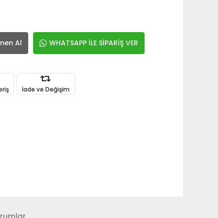
men Al
WHATSAPP İLE SİPARİŞ VER
eriş
İade ve Değişim
rumlar