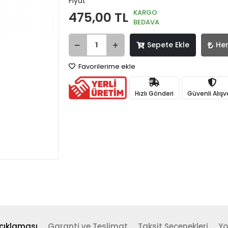
Fiyat
KARGO
475,00 TL
BEDAVA
Sepete Ekle
He
Favorilerime ekle
Hızlı Gönderi
Güvenli Alışv
çıklaması
Garanti ve Teslimat
Taksit Seçenekleri
Yo