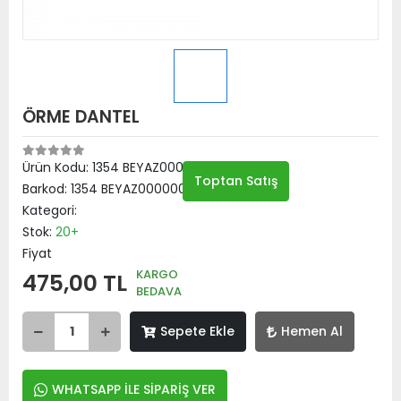
ÖRME DANTEL
Ürün Kodu:
1354 BEYAZ00000001
Toptan Satış
Barkod:
1354 BEYAZ00000001
Kategori:
Stok:
20+
Fiyat
KARGO
475,00 TL
BEDAVA
Sepete Ekle
Hemen Al
WHATSAPP İLE SİPARİŞ VER