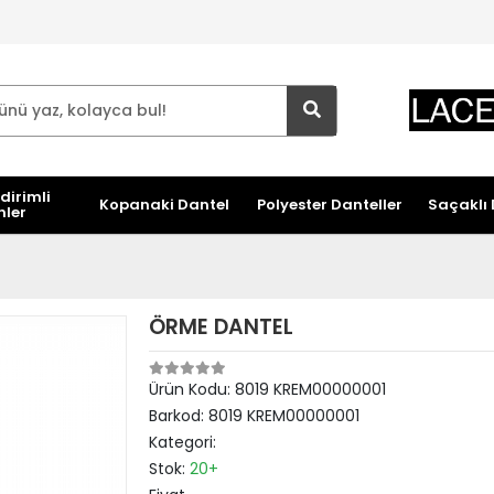
dirimli
Kopanaki Dantel
Polyester Danteller
Saçaklı 
nler
ÖRME DANTEL
Ürün Kodu:
8019 KREM00000001
Barkod:
8019 KREM00000001
Kategori:
Stok:
20+