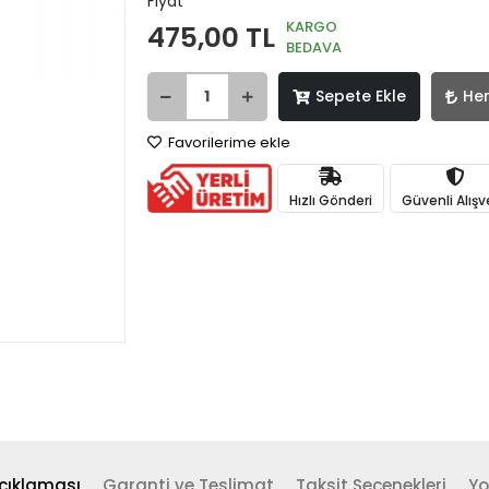
Fiyat
KARGO
475,00 TL
BEDAVA
Sepete Ekle
He
Favorilerime ekle
Hızlı Gönderi
Güvenli Alışv
çıklaması
Garanti ve Teslimat
Taksit Seçenekleri
Yo