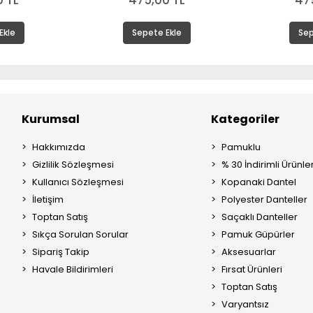
 TL
475,00 TL
47
Ekle
Sepete Ekle
Sep
Kurumsal
Kategoriler
Hakkımızda
Pamuklu
Gizlilik Sözleşmesi
% 30 İndirimli Ürünle
Kullanıcı Sözleşmesi
Kopanaki Dantel
İletişim
Polyester Danteller
Toptan Satış
Saçaklı Danteller
Sıkça Sorulan Sorular
Pamuk Güpürler
Sipariş Takip
Aksesuarlar
Havale Bildirimleri
Fırsat Ürünleri
Toptan Satış
Varyantsız