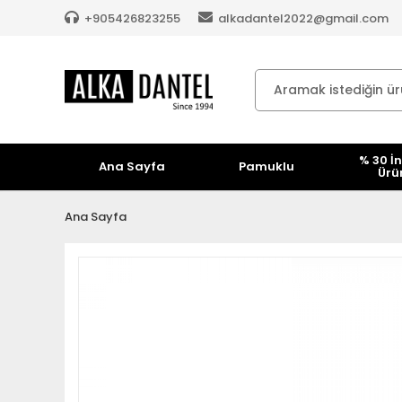
+905426823255
alkadantel2022@gmail.com
% 30 İn
Ana Sayfa
Pamuklu
Ürü
Ana Sayfa