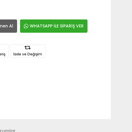
men Al
WHATSAPP İLE SİPARİŞ VER
eriş
İade ve Değişim
rumlar