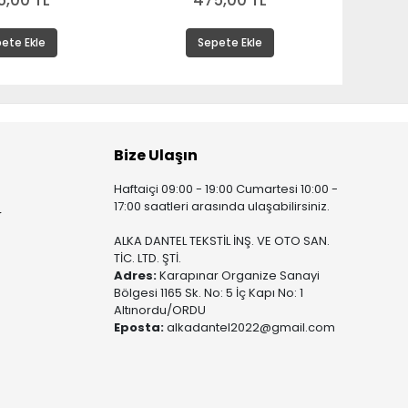
5,00 TL
475,00 TL
ete Ekle
Sepete Ekle
Bize Ulaşın
Haftaiçi 09:00 - 19:00 Cumartesi 10:00 -
17:00 saatleri arasında ulaşabilirsiniz.
r
ALKA DANTEL TEKSTİL İNŞ. VE OTO SAN.
TİC. LTD. ŞTİ.
Adres:
Karapınar Organize Sanayi
Bölgesi 1165 Sk. No: 5 İç Kapı No: 1
Altınordu/ORDU
Eposta:
alkadantel2022@gmail.com