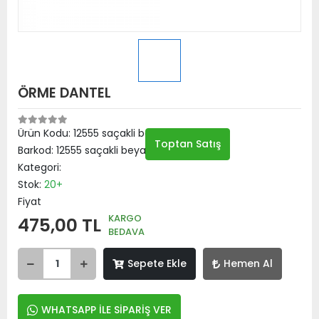
ÖRME DANTEL
Ürün Kodu:
12555 saçakli beyaz
Toptan Satış
Barkod:
12555 saçakli beyaz
Kategori:
Stok:
20+
Fiyat
KARGO
475,00 TL
BEDAVA
Sepete Ekle
Hemen Al
WHATSAPP İLE SİPARİŞ VER