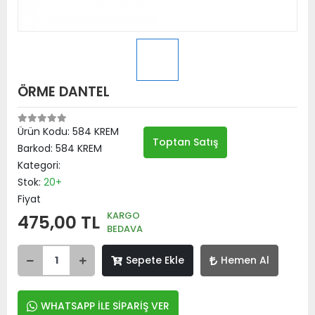
ÖRME DANTEL
Ürün Kodu:
584 KREM
Toptan Satış
Barkod:
584 KREM
Kategori:
Stok:
20+
Fiyat
KARGO
475,00 TL
BEDAVA
Sepete Ekle
Hemen Al
WHATSAPP İLE SİPARİŞ VER