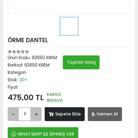
ÖRME DANTEL
Ürün Kodu:
92650 KREM
Toptan Satış
Barkod:
92650 KREM
Kategori:
Stok:
20+
Fiyat
KARGO
475,00 TL
BEDAVA
Sepete Ekle
Hemen Al
WHATSAPP İLE SİPARİŞ VER