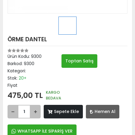
ÖRME DANTEL
Ürün Kodu:
9300
Toptan Satış
Barkod:
9300
Kategori:
Stok:
20+
Fiyat
KARGO
475,00 TL
BEDAVA
Sepete Ekle
Hemen Al
WHATSAPP İLE SİPARİŞ VER