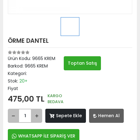
ÖRME DANTEL
Ürün Kodu:
9665 KREM
Toptan Satış
Barkod:
9665 KREM
Kategori:
Stok:
20+
Fiyat
KARGO
475,00 TL
BEDAVA
Sepete Ekle
Hemen Al
WHATSAPP İLE SİPARİŞ VER